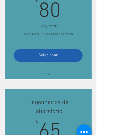
80€
€
80
de um monitor
Materiais incluídos
Every month
6 a 9 anos - 2 vezes por semana
Selecionar
2h + 2h por semana
Segundas e quartas-feiras
Engenheiros de
Utilização do laboratório com o apoio
laboratório
de um monitor
65€
€
65
Materiais incluídos