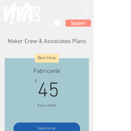
Support
Maker Crew & Associates Plans
Best Value
Fabricante
45€
€
45
Every month
Selecionar