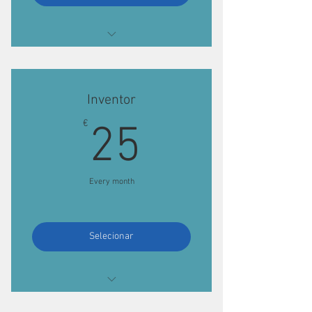
Acesso ao Fab Lab
Inventor
25€
€
25
Every month
Selecionar
Acesso ao Fab Lab