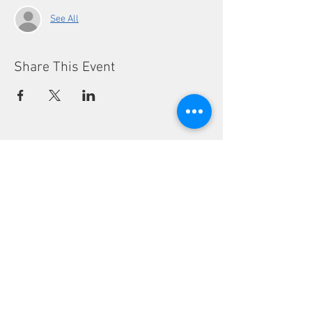
See All
Share This Event
CONTACTS
Phone:
(+351) 939 592 960
Email:
vivalabporto@gmail.com
Address:
Rua Pedro Hispano, 972
4250-364 Porto, Portugal
COMPANY
FAB LAB
EDUCATION
DESIGN