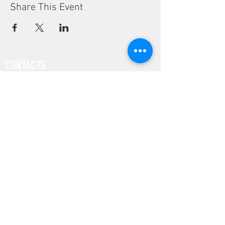
Share This Event
CONTACTS
Phone:
(+351) 939 592 960
Email:
vivalabporto@gmail.com
Address:
Rua Pedro Hispano, 972
4250-364 Porto, Portugal
COMPANY
FAB LAB
EDUCATION
DESIGN
SUSTAINABILITY
SOCIAL MEDIA